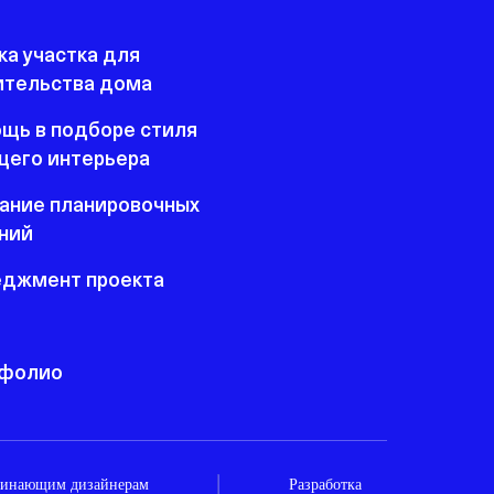
ка участка для
ительства дома
щь в подборе стиля
щего интерьера
ание планировочных
ний
джмент проекта
фолио
ачинающим дизайнерам
Разработка