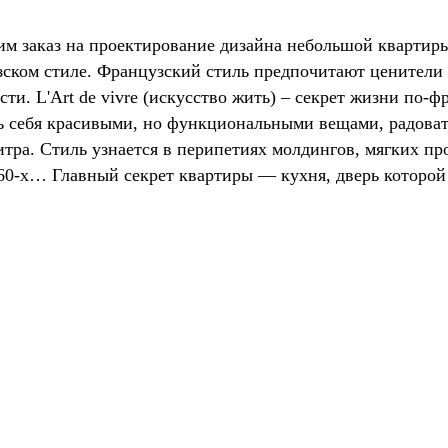
им заказ на проектирование дизайна небольшой квартиры
зском стиле. Французский стиль предпочитают ценители 
ости.
L'A
rt
de
vivre
(искусство жить) – секрет жизни по-ф
 себя красивыми, но функциональными вещами, радовать
итра. Стиль узнается в перипетиях молдингов, мягких п
е 60-х… Главный секрет квартиры — кухня, дверь которой