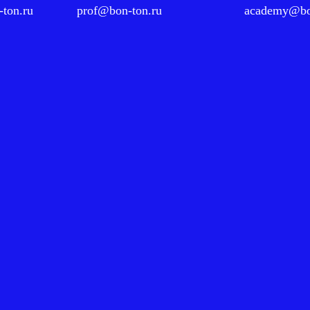
ton.ru
prof@bon-ton.ru
academy@bo
бушкина, 285, БЦ "Full House", 6 этаж
ы студии: