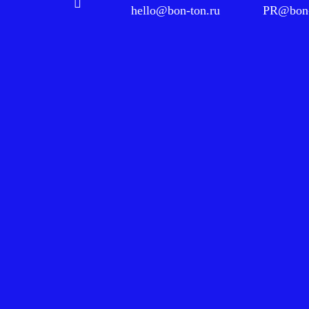
hello@bon-ton.ru
PR@bon-
Краснодар, Ба
График работ