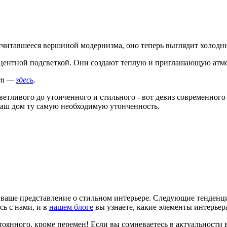
 считавшееся вершиной модернизма, оно теперь выглядит холодн
кцентной подсветкой. Они создают теплую и приглашающую атмо
нат —
здесь
.
етливого до утонченного и стильного - вот девиз современного 
ваш дом ту самую необходимую утонченность.
 ваше представление о стильном интерьере. Следующие тенденции
сь с нами, и в
нашем блоге
вы узнаете, какие элементы интерьер
стоянного, кроме перемен! Если вы сомневаетесь в актуальности